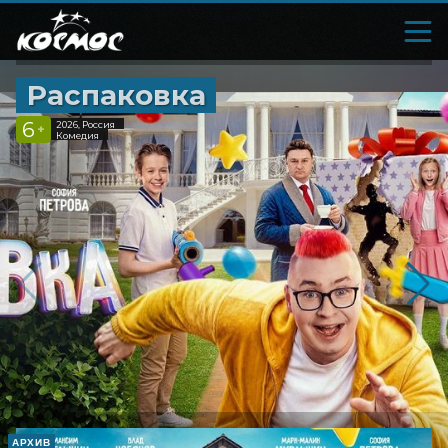
Распаковка
6
2026, Россия
+
Комедия
АРХИВ