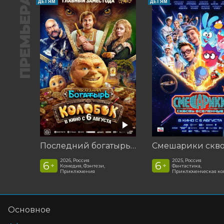
ПРЕМЬЕРА
ДЕТЯМ
ДЕТЯМ
Последний богатырь. Колобок
2026, Россия
2025, Россия
6
6
+
+
Комедия, Фэнтези,
Фантастика,
Приключения
Приключенческая к
Основное