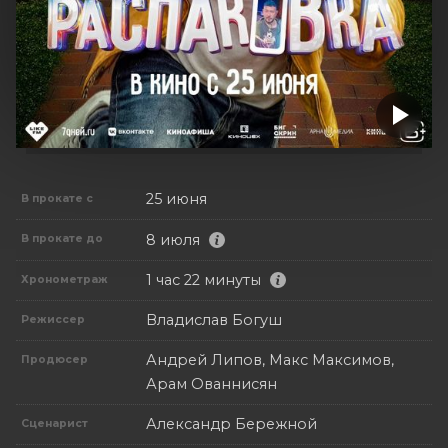
25 июня
В прокате с
8 июля
В прокате до
1 час 22 минуты
Хронометраж
Владислав Богуш
Режиссер
Андрей Липов, Макс Максимов,
Продюсер
Арам Ованнисян
Александр Бережной
Сценарист