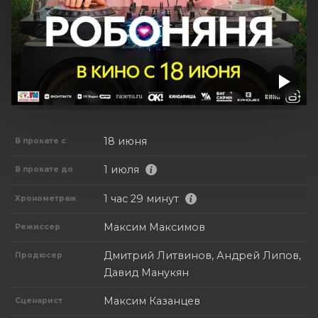
18 июня
В прокате с
1 июля
В прокате до
1 час 29 минут
Хронометраж
Максим Максимов
Режиссер
Дмитрий Литвинов, Андрей Липов,
Продюсер
Давид Манукян
Максим Казанцев
Сценарист