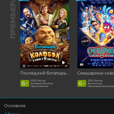
ПРЕМЬЕРА
Последний богатырь. Колобок
2026, Россия
2025, Россия
6
6
+
+
Комедия, Фэнтези,
Фантастика,
Приключения
Приключенческая к
Основное