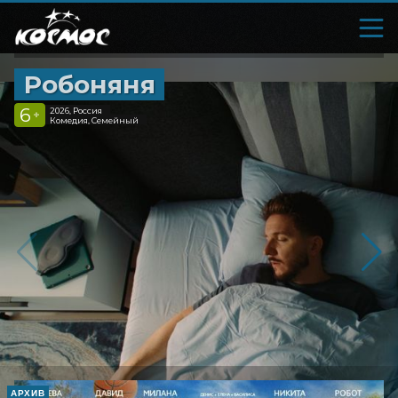
Робоняня
6
2026, Россия
+
Комедия, Семейный
АРХИВ