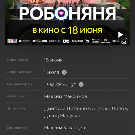
18 июня
В прокате с
1 июля
В прокате до
1 час 29 минут
Хронометраж
Максим Максимов
Режиссер
Дмитрий Литвинов, Андрей Липов,
Продюсер
Давид Манукян
Максим Казанцев
Сценарист