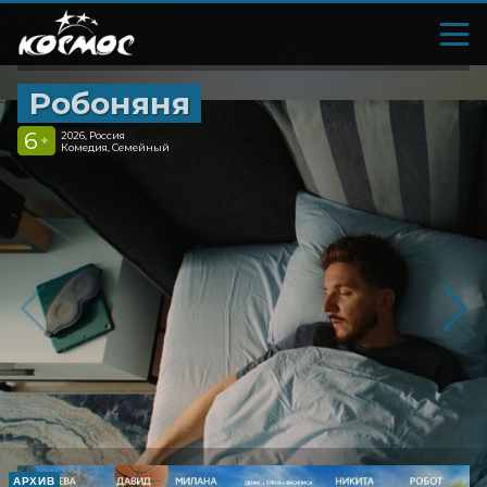
Робоняня
6
2026, Россия
+
Комедия, Семейный
АРХИВ