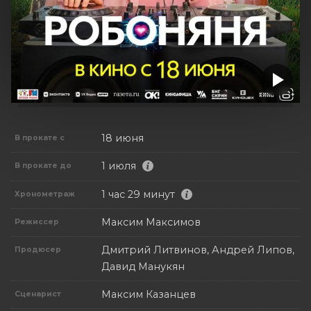
18 июня
В прокате с
1 июля
В прокате до
1 час 29 минут
Хронометраж
Максим Максимов
Режиссер
Дмитрий Литвинов, Андрей Липов,
Продюсер
Давид Манукян
Максим Казанцев
Сценарист