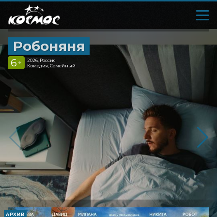
Робоняня
6
2026, Россия
+
Комедия, Семейный
АРХИВ