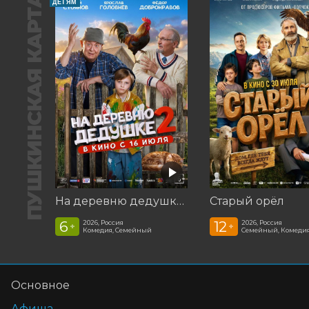
ПУШКИНСКАЯ КАРТА
ДЕТЯМ
На деревню дедушке 2
Старый орёл
6
12
2026, Россия
2026, Россия
+
+
Комедия, Семейный
Семейный, Комеди
Основное
Афиша