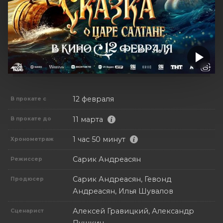
12 февраля
В прокате с
11 марта
В прокате до
1 час 50 минут
Хронометраж
Сарик Андреасян
Режиссер
Сарик Андреасян, Гевонд
Продюсер
Андреасян, Илья Шувалов
Алексей Гравицкий, Александр
Сценарист