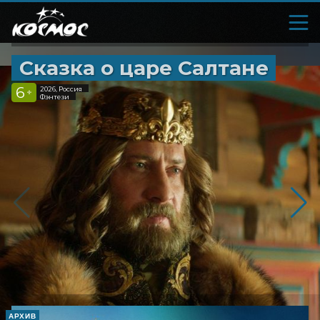
Сказка о царе Салтане
6
2026, Россия
+
Фэнтези
АРХИВ