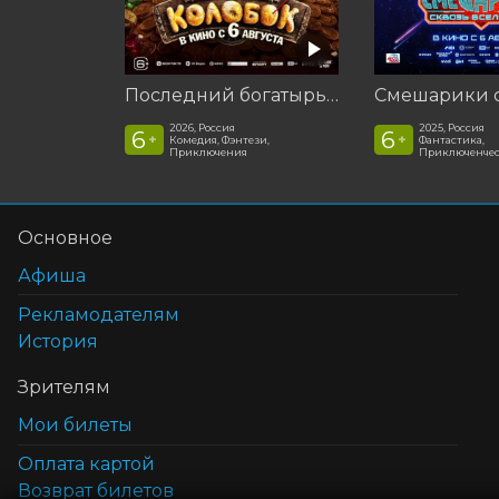
Последний богатырь. Колобок
2026, Россия
2025, Россия
6
6
+
+
Комедия, Фэнтези,
Фантастика,
Приключения
Приключенчес
Основное
Афиша
Рекламодателям
История
Зрителям
Мои билеты
Оплата картой
Возврат билетов