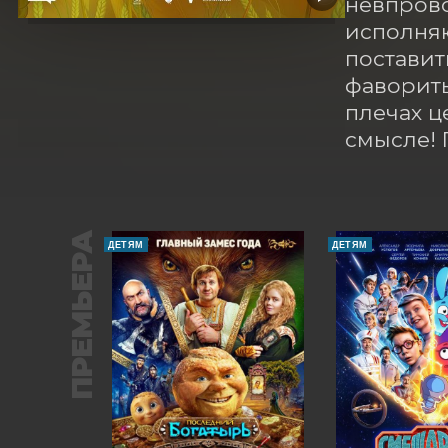
невпрово
исполняю
поставит
фавориты 
плечах ц
смысле! 
ПРЕМЬЕРА
ДЕТЯМ
ДЕТЯМ