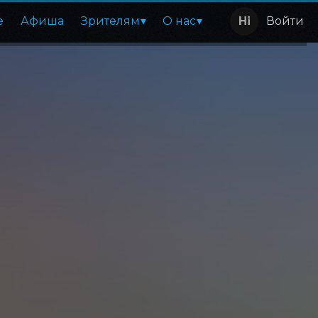
е
Афиша
Зрителям
О нас
Войти