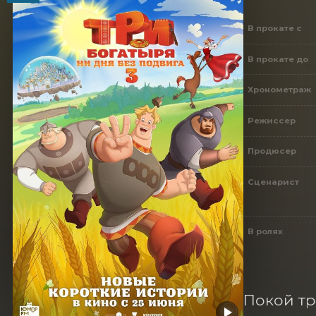
В прокате с
В прокате до
Хронометраж
Режиссер
Продюсер
Сценарист
В ролях
Покой тр