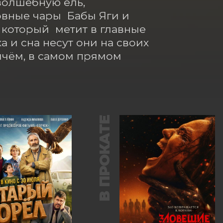
олшебную ель, 
ные чары  Бабы Яги и 
который  метит в главные 
а и сна несут они на своих 
чём, в самом прямом 
В ПРОКАТЕ