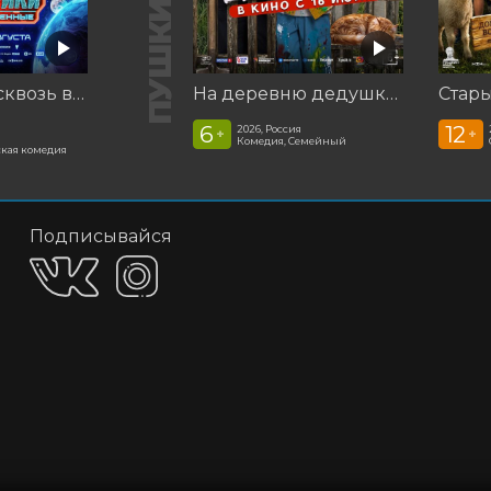
Смешарики сквозь вселенные
На деревню дедушке 2
Стар
6
12
2026, Россия
+
+
Комедия, Семейный
кая комедия
Подписывайся