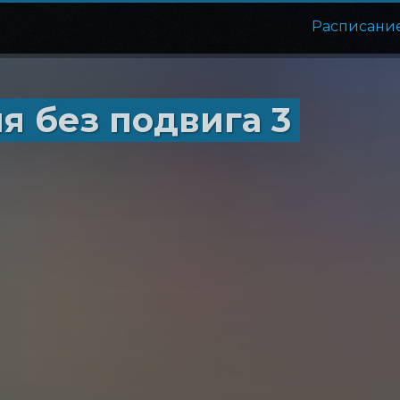
Расписани
я без подвига 3