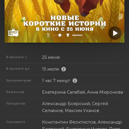
25 июня
В прокате с
15 июля
В прокате до
1 час 7 минут
Хронометраж
Екатерина Салабай, Анна Миронова
Режиссер
Александр Боярский, Сергей
Продюсер
Сельянов, Максим Уханов
Константин Феоктистов, Александр
Сценарист