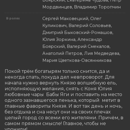
Боярский, Екатерина Чудова, Петр
Мордвинцев, Владимир Торопчин
Сергей Маковецкий, Олег
В ролях
Куликович, Валерий Соловьев,
Дмитрий Быковский-Ромашов,
Юлия Зоркина, Александр
Боярский, Валерий Смекалов,
Анатолий Петров, Лия Медведева,
Мария Цветкова-Овсянникова
Покой трём богатырям только снится, да и 
некогда спать, покуда дел невпроворот. Для 
начала нужно вернуть Князю волшебную ель, 
исполняющую желания, снять с Коня Юлия 
любовные чары  Бабы Яги и поставить на место 
одного зазнавшегося пенька, который  метит в 
главные фавориты Князя. И вот так день и ночь, 
без отдыха и сна несут они на своих плечах 
целый город со всеми его жителями. Причём, в 
самом прямом смысле! Главное, чтобы не 
уронили!