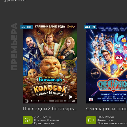
ПРЕМЬЕРА
ДЕТЯМ
ДЕТЯМ
Последний богатырь. Колобок
2026, Россия
2025, Россия
6
6
+
+
Комедия, Фэнтези,
Фантастика,
Приключения
Приключенческая к