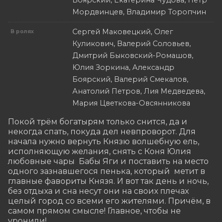
Боярский, Екатерина Чудова, Петр
Мордвинцев, Владимир Торопчин
Сергей Маковецкий, Олег
В ролях
Куликович, Валерий Соловьев,
Дмитрий Быковский-Ромашов,
Юлия Зоркина, Александр
Боярский, Валерий Смекалов,
Анатолий Петров, Лия Медведева,
Мария Цветкова-Овсянникова
Покой трём богатырям только снится, да и 
некогда спать, покуда дел невпроворот. Для 
начала нужно вернуть Князю волшебную ель, 
исполняющую желания, снять с Коня Юлия 
любовные чары  Бабы Яги и поставить на место 
одного зазнавшегося пенька, который  метит в 
главные фавориты Князя. И вот так день и ночь, 
без отдыха и сна несут они на своих плечах 
целый город со всеми его жителями. Причём, в 
самом прямом смысле! Главное, чтобы не 
уронили!