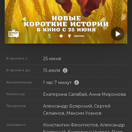
25 июня
В прокате с
15 июля
В прокате до
1 час 7 минут
Хронометраж
Екатерина Салабай, Анна Миронова
Режиссер
Александр Боярский, Сергей
Продюсер
Сельянов, Максим Уханов
Константин Феоктистов, Александр
Сценарист