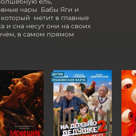
олшебную ель, 
ные чары  Бабы Яги и 
который  метит в главные 
а и сна несут они на своих 
чём, в самом прямом 
ДЕТЯМ
ПУШКИНСКАЯ КАРТА