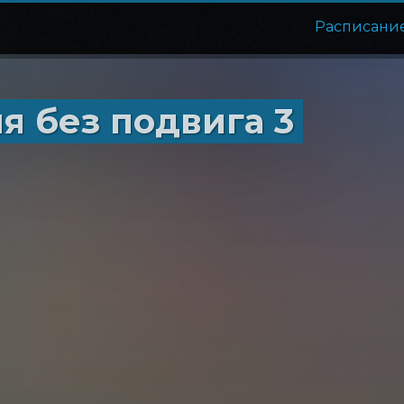
Расписани
я без подвига 3