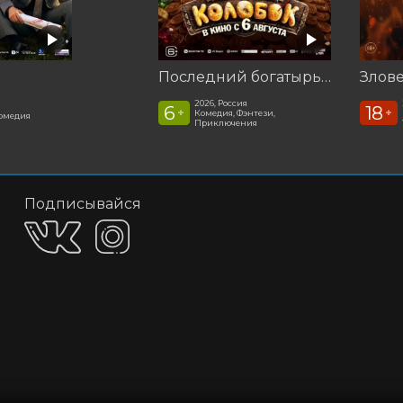
Последний богатырь. Колобок
2026, Россия
6
18
+
+
Комедия, Фэнтези,
омедия
Приключения
Подписывайся