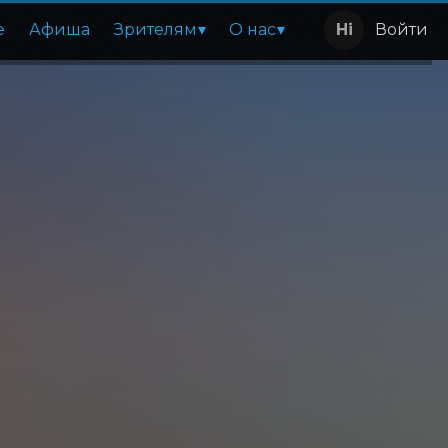
е
Афиша
Зрителям
О нас
Войти