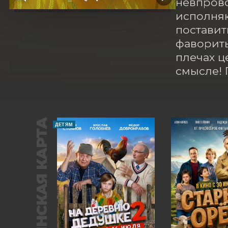
невпрово
исполняю
поставит
фавориты 
плечах ц
смысле! 
ПУШКИНСКАЯ КАРТА
ДЕТЯМ