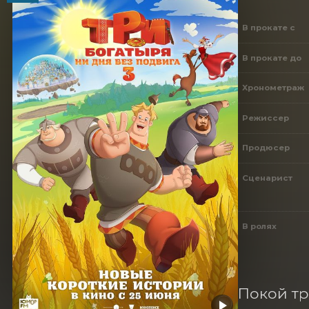
В прокате с
В прокате до
Хронометраж
Режиссер
Продюсер
Сценарист
В ролях
Покой тр