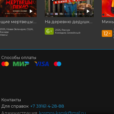
Зловещие мертвецы: Пекло
На деревню дедушке 2
2026, Новая Зеландия, США,
6
2026, Россия
+
12
Канада
Комедия, Семейный
+
Ужасы
Способы оплаты
Контакты
Для справок
+7 39161 4-28-88
Администрация
kosmos-kansk@mail.ru