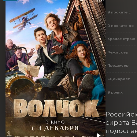
В прокате с
В прокате до
Хронометраж
Режиссер
Продюсер
Сценарист
В ролях
Российск
сирота В
подослан