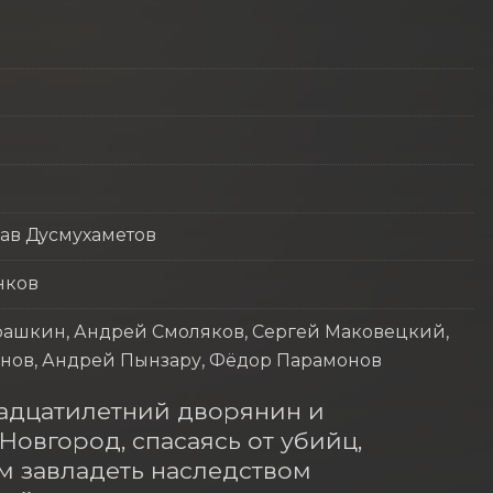
ав Дусмухаметов
нков
рашкин, Андрей Смоляков, Сергей Маковецкий,
анов, Андрей Пынзару, Фёдор Парамонов
надцатилетний дворянин и 
овгород, спасаясь от убийц, 
 завладеть наследством 