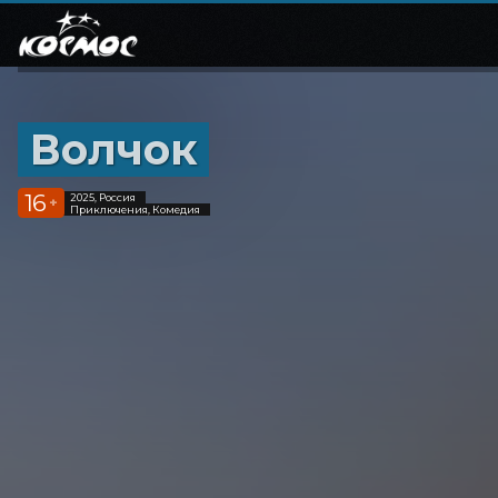
Волчок
16
2025, Россия
+
Приключения, Комедия