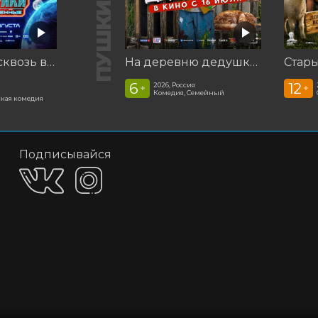
Смешарики сквозь вселенные
На деревню дедушке 2
Стар
6
12
2026, Россия
+
+
Комедия, Семейный
кая комедия
Подписывайся