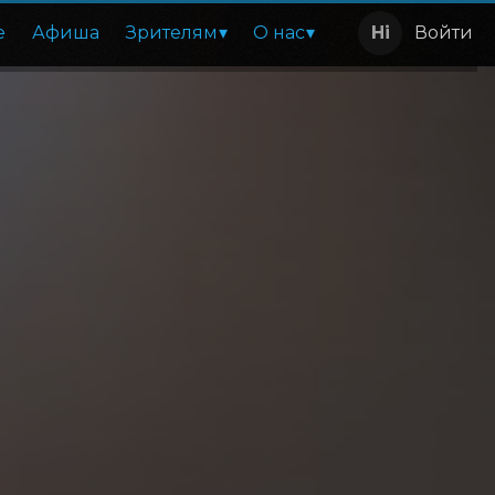
е
Афиша
Зрителям
О нас
Войти