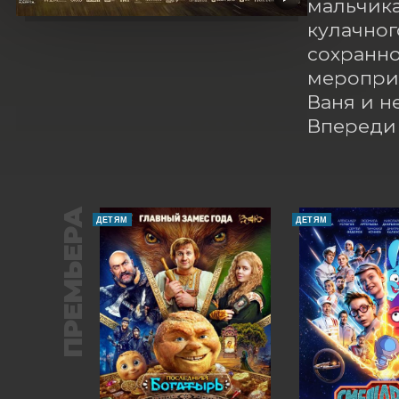
мальчика
кулачног
сохранно
мероприя
Ваня и н
Впереди 
ПРЕМЬЕРА
ДЕТЯМ
ДЕТЯМ