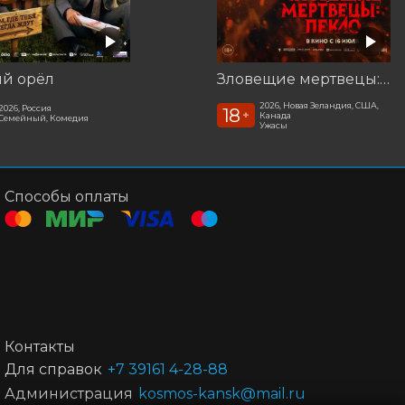
ый орёл
Зловещие мертвецы: Пекло
2026, Новая Зеландия, США,
2026, Россия
18
+
Канада
Семейный, Комедия
Ужасы
Способы оплаты
Контакты
Для справок
+7 39161 4-28-88
Администрация
kosmos-kansk@mail.ru