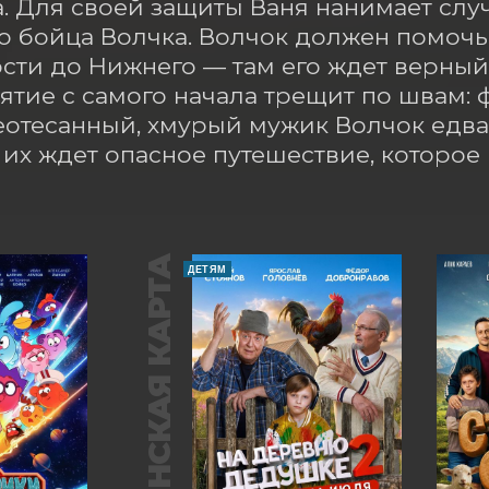
. Для своей защиты Ваня нанимает слу
о бойца Волчка. Волчок должен помочь 
сти до Нижнего — там его ждет верный д
тие с самого начала трещит по швам: фа
еотесанный, хмурый мужик Волчок едва 
их ждет опасное путешествие, которое 
ПУШКИНСКАЯ КАРТА
ДЕТЯМ