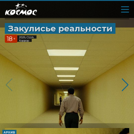
Закулисье реальности
18
2026, США
+
Хоррор
АРХИВ