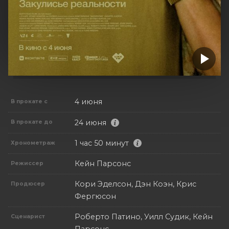
4 июня
В прокате с
24 июня
В прокате до
1 час 50 минут
Хронометраж
Кейн Парсонс
Режиссер
Кори Эделсон, Дэн Коэн, Крис
Продюсер
Фергюсон
Роберто Патино, Уилл Судик, Кейн
Сценарист