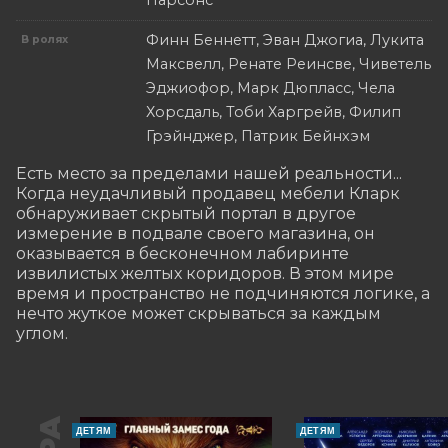
Парсонс
Финн Беннетт, Эван Джогиа, Лукита
В ролях
Максвелл, Ренате Реинсве, Чиветель
Эджиофор, Марк Дюпласс, Чела
Хорсдаль, Тоби Харгрейв, Филип
Грэйнджер, Патрик Бейнхэм
Есть место за пределами нашей реальности... 
Когда неудачливый продавец мебели Кларк 
обнаруживает скрытый портал в другое 
измерение в подвале своего магазина, он 
оказывается в бесконечном лабиринте 
извилистых желтых коридоров. В этом мире 
время и пространство не подчиняются логике, а 
нечто жуткое может скрываться за каждым 
углом.
ДЕТЯМ
ДЕТЯМ