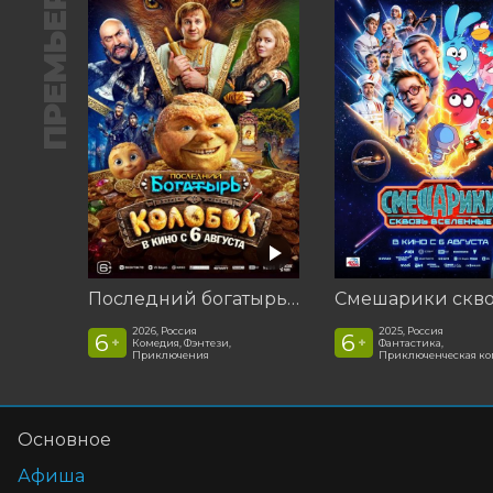
ПРЕМЬЕРА
Последний богатырь. Колобок
2026, Россия
2025, Россия
6
6
+
+
Комедия, Фэнтези,
Фантастика,
Приключения
Приключенческая к
Основное
Афиша