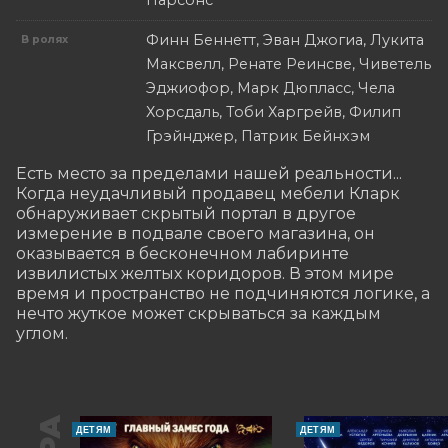
Парсонс
Финн Беннетт, Эван Джогиа, Лукита
В ролях
Максвелл, Ренате Реинсве, Чиветель
Эджиофор, Марк Дюпласс, Чела
Хорсдаль, Тоби Харгрейв, Филип
Грэйнджер, Патрик Бейнхэм
Есть место за пределами нашей реальности... 
Когда неудачливый продавец мебели Кларк 
обнаруживает скрытый портал в другое 
измерение в подвале своего магазина, он 
оказывается в бесконечном лабиринте 
извилистых желтых коридоров. В этом мире 
время и пространство не подчиняются логике, а 
нечто жуткое может скрываться за каждым 
углом.
ДЕТЯМ
ДЕТЯМ