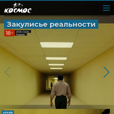
Закулисье реальности
18
2026, США
+
Хоррор
АРХИВ