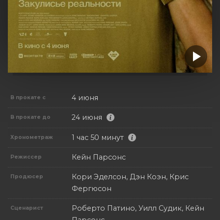
4 июня
В прокате с
24 июня
В прокате до
1 час 50 минут
Хронометраж
Кейн Парсонс
Режиссер
Кори Эделсон, Дэн Коэн, Крис
Продюсер
Фергюсон
Роберто Патино, Уилл Судик, Кейн
Сценарист