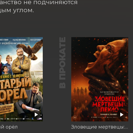
анство не подчиняются 
дым углом.
В ПРОКАТЕ
ый орёл
Зловещие мертвецы: Пекло