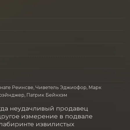
енате Реинсве, Чиветель Эджиофор, Марк
Грэйнджер, Патрик Бейнхэм
огда неудачливый продавец 
ругое измерение в подвале 
 лабиринте извилистых 