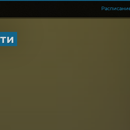
Расписани
сти