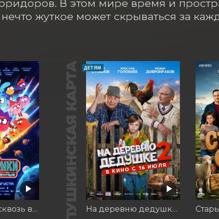
оридоров. В этом мире время и простр
а нечто жуткое может скрываться за каж
ПУШКИНСКАЯ КАРТА
ДЕТЯМ
Смешарики сквозь вселенные
На деревню дедушке 2
Стар