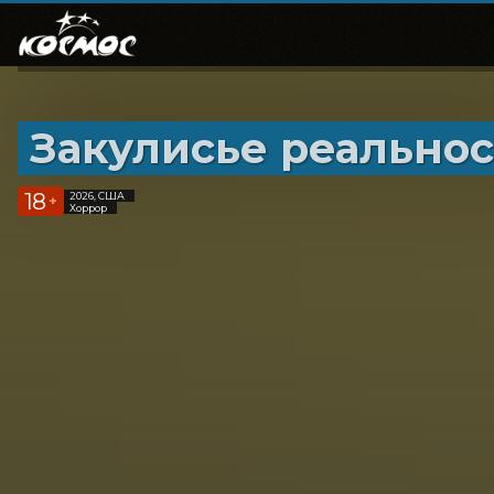
Закулисье реально
18
2026, США
+
Хоррор