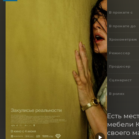
В прокате с
В прокате до
Хронометраж
Режиссер
Продюсер
Сценарист
В ролях
Есть мес
мебели К
своего м