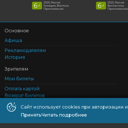
2026, Россия
2025, Россия
6
6
+
+
Комедия, Фэнтези,
Фантастика,
Приключения
Приключенчес
Основное
Афиша
Рекламодателям
История
Зрителям
Мои билеты
Оплата картой
Возврат билетов
Cертификаты
Сайт использует cookies при авторизации 
5D кинотеатр
Принять
Читать подробнее
Правила и соглашения и политика в отношении 