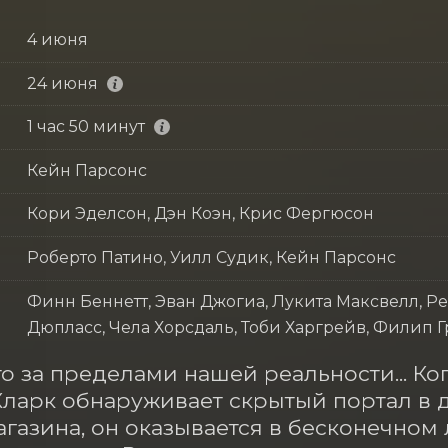
4 июня
24 июня
1 час 50 минут
Кейн Парсонс
Кори Эделсон, Дэн Коэн, Крис Фергюсон
Роберто Патино, Уилл Судик, Кейн Парсонс
Финн Беннетт, Эван Джогиа, Лукита Максвелл, Р
Дюпласс, Чела Хорсдаль, Тоби Харгрейв, Филип 
то за пределами нашей реальности... К
ларк обнаруживает скрытый портал в д
агазина, он оказывается в бесконечном