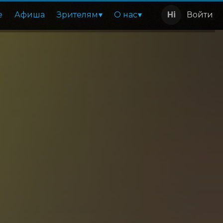
е
Афиша
Зрителям
О нас
Войти