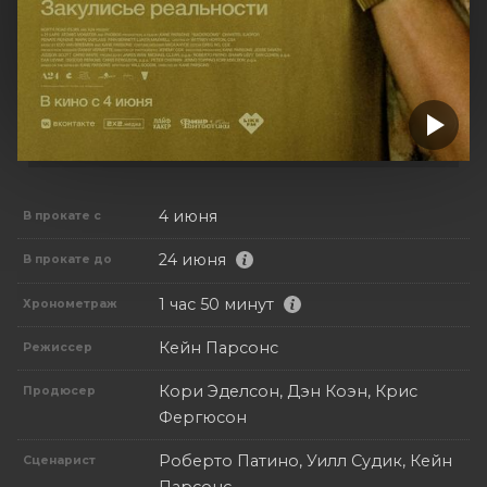
4 июня
В прокате с
24 июня
В прокате до
1 час 50 минут
Хронометраж
Кейн Парсонс
Режиссер
Кори Эделсон, Дэн Коэн, Крис
Продюсер
Фергюсон
Роберто Патино, Уилл Судик, Кейн
Сценарист