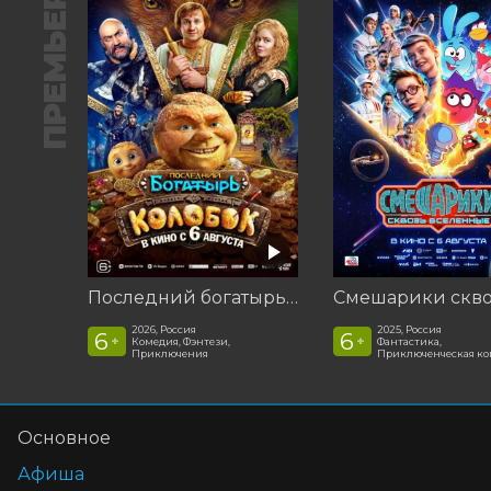
ПРЕМЬЕРА
Последний богатырь. Колобок
2026, Россия
2025, Россия
6
6
+
+
Комедия, Фэнтези,
Фантастика,
Приключения
Приключенческая к
Основное
Афиша