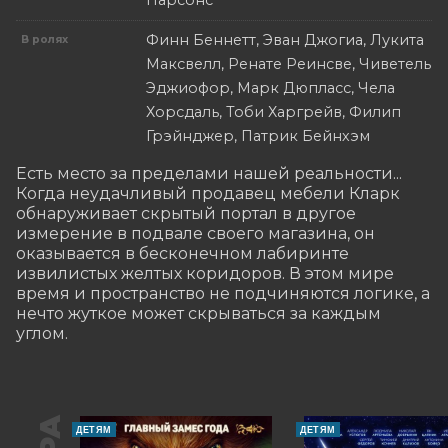
Парсонс
Финн Беннетт, Эван Джогиа, Лукита
В ролях
Максвелл, Ренате Реинсве, Чиветель
Эджиофор, Марк Дюпласс, Чела
Хорсдаль, Тоби Харгрейв, Филип
Грэйнджер, Патрик Бейнхэм
Есть место за пределами нашей реальности... 
Когда неудачливый продавец мебели Кларк 
обнаруживает скрытый портал в другое 
измерение в подвале своего магазина, он 
оказывается в бесконечном лабиринте 
извилистых желтых коридоров. В этом мире 
время и пространство не подчиняются логике, а 
нечто жуткое может скрываться за каждым 
углом.
ДЕТЯМ
ДЕТЯМ