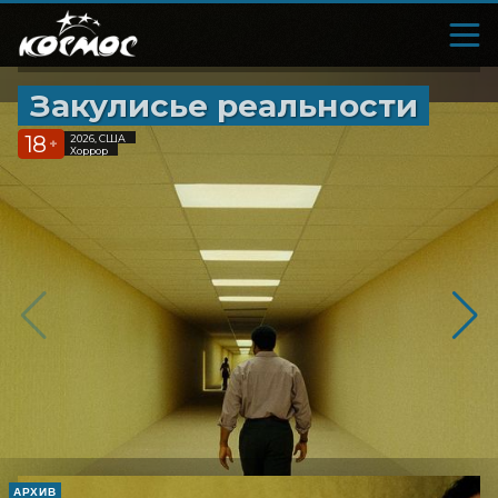
Закулисье реальности
18
2026, США
+
Хоррор
АРХИВ