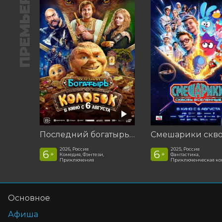
ПРЕМЬЕРА
Последний богатырь. Колобок
2026, Россия
2025, Россия
6
6
+
+
Комедия, Фэнтези,
Фантастика,
Приключения
Приключенческая к
Основное
Афиша