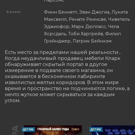
Парсонс
Финн Беннетт, Эван Джогиа, Лукита
В ролях
Максвелл, Ренате Реинсве, Чиветель
Эджиофор, Марк Дюпласс, Чела
Хорсдаль, Тоби Харгрейв, Филип
Грэйнджер, Патрик Бейнхэм
Есть место за пределами нашей реальности... 
Когда неудачливый продавец мебели Кларк 
обнаруживает скрытый портал в другое 
измерение в подвале своего магазина, он 
оказывается в бесконечном лабиринте 
извилистых желтых коридоров. В этом мире 
время и пространство не подчиняются логике, а 
нечто жуткое может скрываться за каждым 
углом.
ДЕТЯМ
ДЕТЯМ