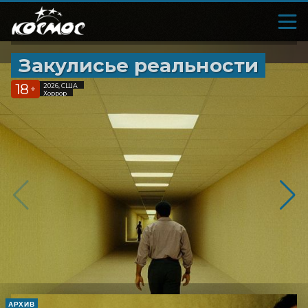
Закулисье реальности
18
2026, США
+
Хоррор
АРХИВ