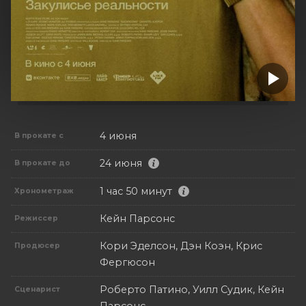
4 июня
В прокате с
24 июня
В прокате до
1 час 50 минут
Хронометраж
Кейн Парсонс
Режиссер
Кори Эделсон, Дэн Коэн, Крис
Продюсер
Фергюсон
Роберто Патино, Уилл Судик, Кейн
Сценарист