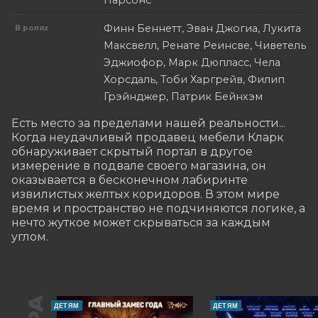
Парсонс
Финн Беннетт, Эван Джогиа, Лукита
В ролях
Максвелл, Ренате Реинсве, Чиветель
Эджиофор, Марк Дюпласс, Чела
Хорсдаль, Тоби Харгрейв, Филип
Грэйнджер, Патрик Бейнхэм
Есть место за пределами нашей реальности... 
Когда неудачливый продавец мебели Кларк 
обнаруживает скрытый портал в другое 
измерение в подвале своего магазина, он 
оказывается в бесконечном лабиринте 
извилистых желтых коридоров. В этом мире 
время и пространство не подчиняются логике, а 
нечто жуткое может скрываться за каждым 
углом.
ДЕТЯМ
ДЕТЯМ