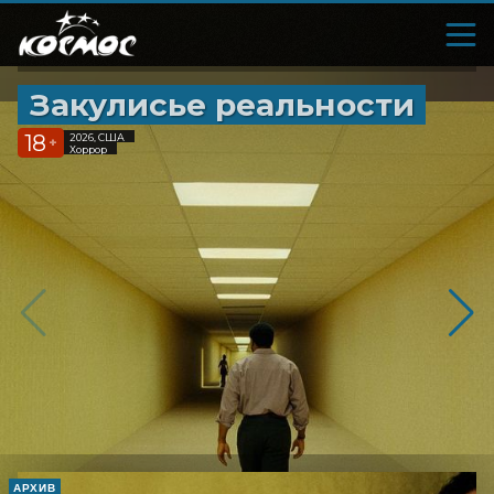
Закулисье реальности
18
2026, США
+
Хоррор
АРХИВ