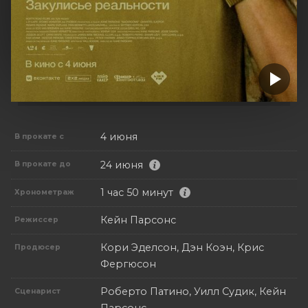
4 июня
В прокате с
24 июня
В прокате до
1 час 50 минут
Хронометраж
Кейн Парсонс
Режиссер
Кори Эделсон, Дэн Коэн, Крис
Продюсер
Фергюсон
Роберто Патино, Уилл Судик, Кейн
Сценарист