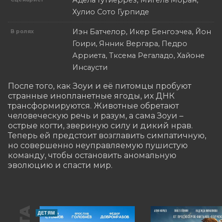
Адела Гутиеррез, Мигель Моран,
Хулио Сото Гурпиде
Иэн Батчелор, Икер Бенгоэчеа, Йон
В ролях
Гоири, Янник Вергара, Педро
Арриета, Тксема Регаладо, Хайоне
Инсаусти
После того, как Зоуи и её питомцы пробуют 
странные инопланетные ягоды, их ДНК 
трансформируются. Животные обретают 
человеческую речь и разум, а сама Зоуи – 
острые когти, звериную силу и дикий нрав. 
Теперь ей предстоит возглавить симпатичную, 
но совершенно неуправляемую пушистую 
команду, чтобы остановить аномальную 
эволюцию и спасти мир.
ДЕТЯМ