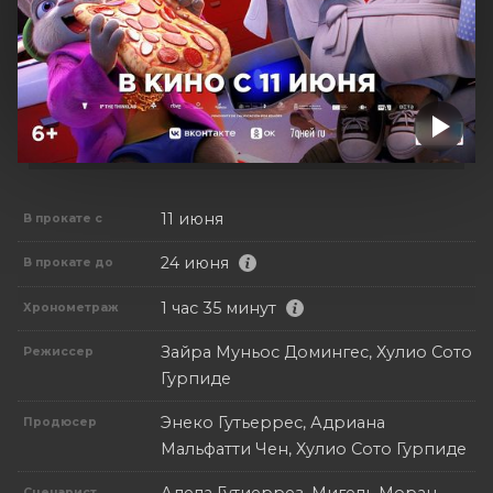
11 июня
В прокате с
24 июня
В прокате до
1 час 35 минут
Хронометраж
Зайра Муньос Домингес, Хулио Сото
Режиссер
Гурпиде
Энеко Гутьеррес, Адриана
Продюсер
Мальфатти Чен, Хулио Сото Гурпиде
Сценарист