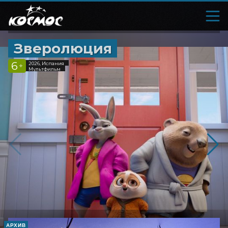
Зверолюция
6
2026, Испания
+
Мультфильм
АРХИВ