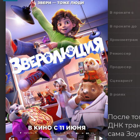
В прокате с
В прокате до
Хронометраж
Режиссер
Продюсер
Сценарист
В ролях
После то
ДНК тран
сама Зоу