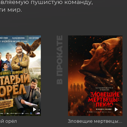
авляемую пушистую команду, 
ти мир.
В ПРОКАТЕ
ый орёл
Зловещие мертвецы: Пекло