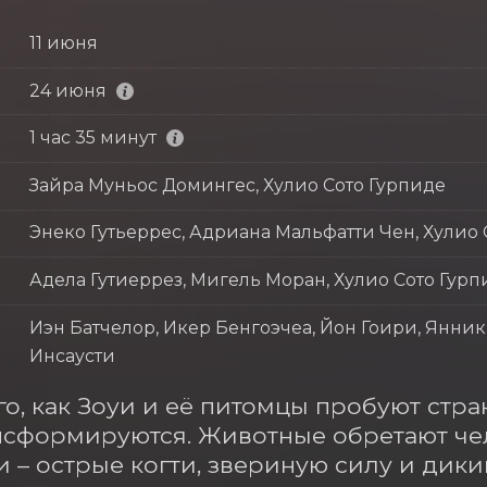
11 июня
24 июня
1 час 35 минут
Зайра Муньос Домингес, Хулио Сото Гурпиде
Энеко Гутьеррес, Адриана Мальфатти Чен, Хулио 
Адела Гутиеррез, Мигель Моран, Хулио Сото Гурп
Иэн Батчелор, Икер Бенгоэчеа, Йон Гоири, Янник
Инсаусти
го, как Зоуи и её питомцы пробуют стра
сформируются. Животные обретают чело
и – острые когти, звериную силу и дики