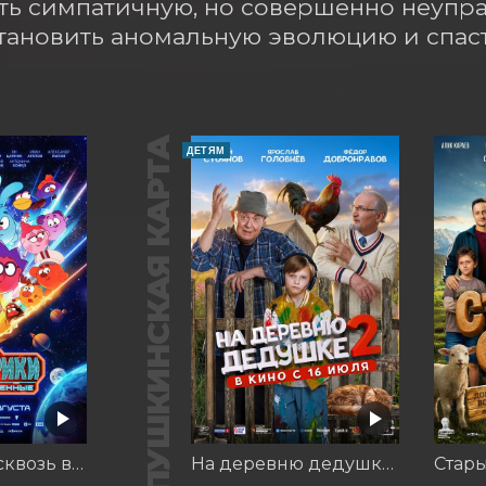
ть симпатичную, но совершенно неупр
тановить аномальную эволюцию и спас
ПУШКИНСКАЯ КАРТА
ДЕТЯМ
Смешарики сквозь вселенные
На деревню дедушке 2
Стар