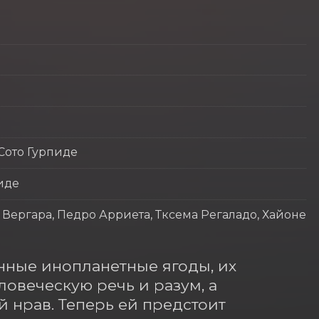
Сото Гурпиде
иде
 Вергара, Педро Арриета, Тксема Регаладо, Хайоне
нные инопланетные ягоды, их 
веческую речь и разум, а 
й нрав. Теперь ей предстоит 