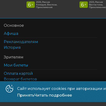
2026, Россия
2025, Россия
6
6
+
+
Комедия, Фэнтези,
Фантастика,
Приключения
Приключенчес
Основное
Афиша
Рекламодателям
История
Зрителям
Мои билеты
Оплата картой
Возврат билетов
Cертификаты
Сайт использует cookies при авторизации 
5D кинотеатр
Принять
Читать подробнее
Правила и соглашения и политика в отношении 