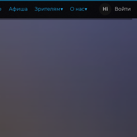
е
Афиша
Зрителям
О нас
Войти