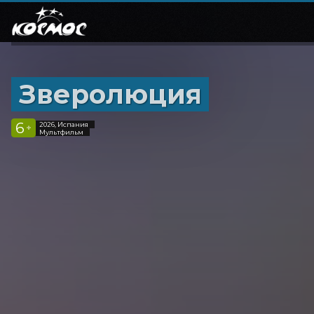
Зверолюция
6
2026, Испания
+
Мультфильм