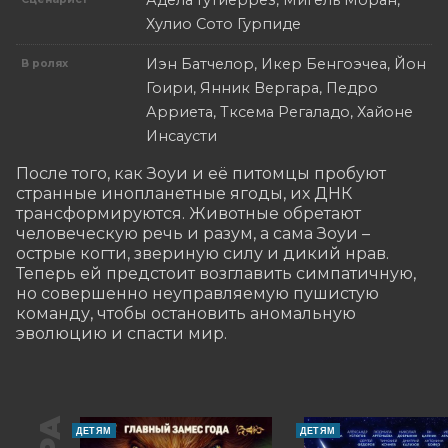
Адела Гутиеррез, Мигель Моран,
Хулио Сото Гурпиде
Иэн Батчелор, Икер Бенгоэчеа, Йон
В ролях
Гоири, Янник Вергара, Педро
Арриета, Тксема Регаладо, Хайоне
Инсаусти
После того, как Зоуи и её питомцы пробуют 
странные инопланетные ягоды, их ДНК 
трансформируются. Животные обретают 
человеческую речь и разум, а сама Зоуи – 
острые когти, звериную силу и дикий нрав. 
Теперь ей предстоит возглавить симпатичную, 
но совершенно неуправляемую пушистую 
команду, чтобы остановить аномальную 
эволюцию и спасти мир.
ДЕТЯМ
ДЕТЯМ