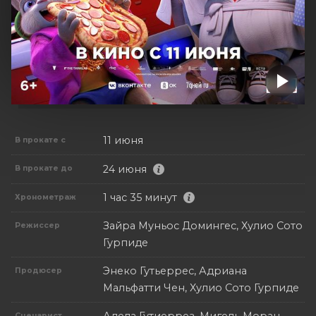
11 июня
В прокате с
24 июня
В прокате до
1 час 35 минут
Хронометраж
Зайра Муньос Домингес, Хулио Сото
Режиссер
Гурпиде
Энеко Гутьеррес, Адриана
Продюсер
Мальфатти Чен, Хулио Сото Гурпиде
Сценарист