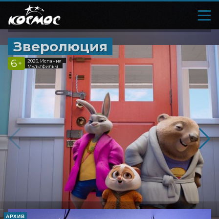
Зверолюция
6
2026, Испания
+
Мультфильм
АРХИВ