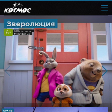
Зверолюция
6
2026, Испания
+
Мультфильм
АРХИВ