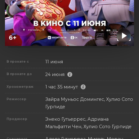
11 июня
В прокате с
24 июня
В прокате до
1 час 35 минут
Хронометраж
Зайра Муньос Домингес, Хулио Сото
Режиссер
Гурпиде
Энеко Гутьеррес, Адриана
Продюсер
Мальфатти Чен, Хулио Сото Гурпиде
Сценарист