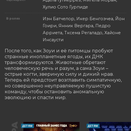
Адела Гутиеррез, Мигель Моран,
Хулио Сото Гурпиде
Иэн Батчелор, Икер Бенгоэчеа, Йон
В ролях
Гоири, Янник Вергара, Педро
Арриета, Тксема Регаладо, Хайоне
Инсаусти
После того, как Зоуи и её питомцы пробуют 
странные инопланетные ягоды, их ДНК 
трансформируются. Животные обретают 
человеческую речь и разум, а сама Зоуи – 
острые когти, звериную силу и дикий нрав. 
Теперь ей предстоит возглавить симпатичную, 
но совершенно неуправляемую пушистую 
команду, чтобы остановить аномальную 
эволюцию и спасти мир.
ДЕТЯМ
ДЕТЯМ