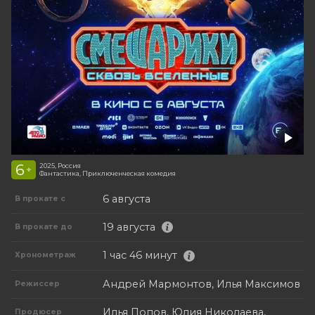
6
2025, Россия
+
Фантастика, Приключенческая комедия
6 августа
В прокате с
19 августа
В прокате до
1 час 46 минут
Хронометраж
Андрей Мармонтов, Илья Максимов
Режиссер
Илья Попов, Юлия Николаева,
Продюсер