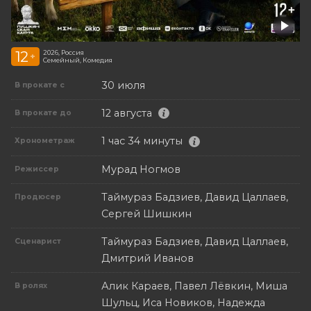
12
2026, Россия
+
Семейный, Комедия
30 июля
В прокате с
12 августа
В прокате до
1 час 34 минуты
Хронометраж
Мурад Ногмов
Режиссер
Таймураз Бадзиев, Давид Цаллаев,
Продюсер
Сергей Шишкин
Таймураз Бадзиев, Давид Цаллаев,
Сценарист
Дмитрий Иванов
Алик Караев, Павел Лёвкин, Миша
В ролях
Шульц, Иса Новиков, Надежда