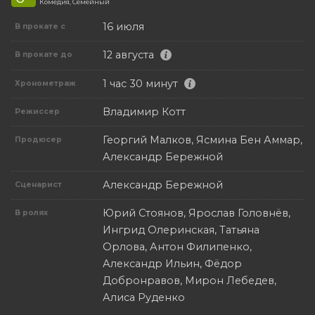
Комедия, Семейный
16 июля
В прокате с
12 августа
В прокате до
1 час 30 минут
Хронометраж
Владимир Котт
Режиссер
Георгий Малков, Ясмина Бен Аммар,
Продюсер
Александр Бережной
Александр Бережной
Сценарист
Юрий Стоянов, Ярослав Головнёв,
В ролях
Ингрид Олеринская, Татьяна
Орлова, Антон Филипенко,
Александр Ильин, Фёдор
Добронравов, Мирон Лебедев,
Алиса Руденко