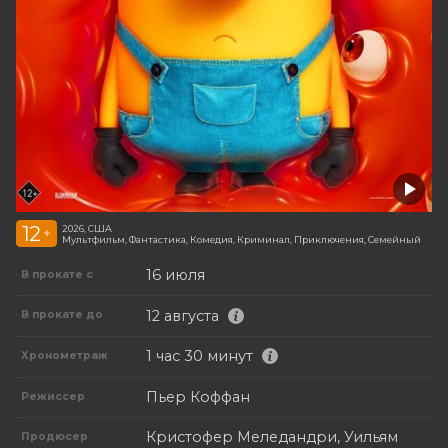
12
2026, США
+
Мультфильм, Фантастика, Комедия, Криминал, Приключения, Семейный
16 июля
В прокате с
12 августа
В прокате до
1 час 30 минут
Хронометраж
Пьер Коффан
Режиссер
Кристофер Меледандри, Уильям
Продюсер