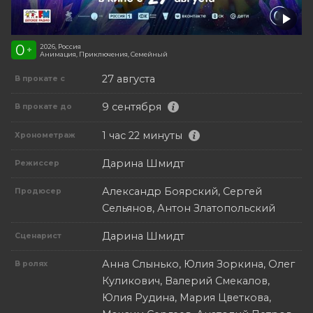
0
2026, Россия
+
Анимация, Приключения, Семейный
27 августа
В прокате с
9 сентября
В прокате до
1 час 22 минуты
Хронометраж
Дарина Шмидт
Режиссер
Александр Боярский, Сергей
Продюсер
Сельянов, Антон Златопольский
Дарина Шмидт
Сценарист
Анна Слынько, Юлия Зоркина, Олег
В ролях
Куликович, Валерий Смекалов,
Юлия Рудина, Мария Цветкова,