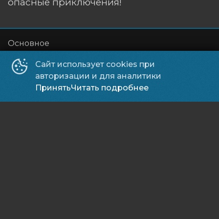
опасные приключения!
Основное
Афиша
Сайт использует cookies при
авторизации и для аналитики
Рекламодателям
Принять
Читать подробнее
История
Зрителям
Мои билеты
Оплата картой
Возврат билетов
Cертификаты
5D кинотеатр
Правила и соглашения и политика в отношении 