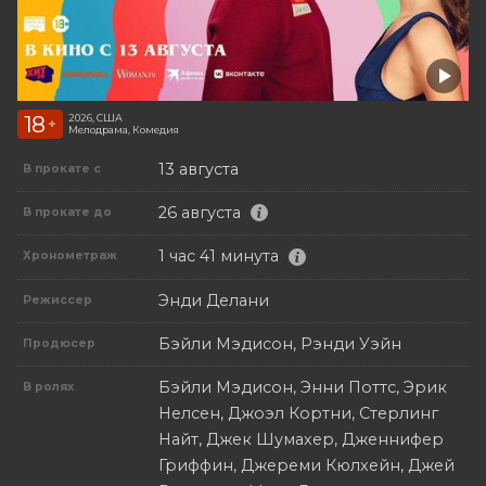
18
2026, США
+
Мелодрама, Комедия
13 августа
В прокате с
26 августа
В прокате до
1 час 41 минута
Хронометраж
Энди Делани
Режиссер
Бэйли Мэдисон, Рэнди Уэйн
Продюсер
Бэйли Мэдисон, Энни Поттс, Эрик
В ролях
Нелсен, Джоэл Кортни, Стерлинг
Найт, Джек Шумахер, Дженнифер
Гриффин, Джереми Кюлхейн, Джей