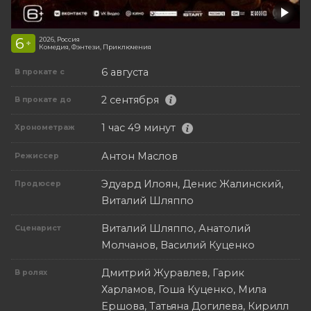
6
2026, Россия
+
Комедия, Фэнтези, Приключения
6 августа
В прокате с
2 сентября
В прокате до
1 час 49 минут
Хронометраж
Антон Маслов
Режиссер
Эдуард Илоян, Денис Жалинский,
Продюсер
Виталий Шляппо
Виталий Шляппо, Анатолий
Сценарист
Молчанов, Василий Куценко
Дмитрий Журавлев, Гарик
В ролях
Харламов, Гоша Куценко, Мила
Ершова, Татьяна Догилева, Кирилл