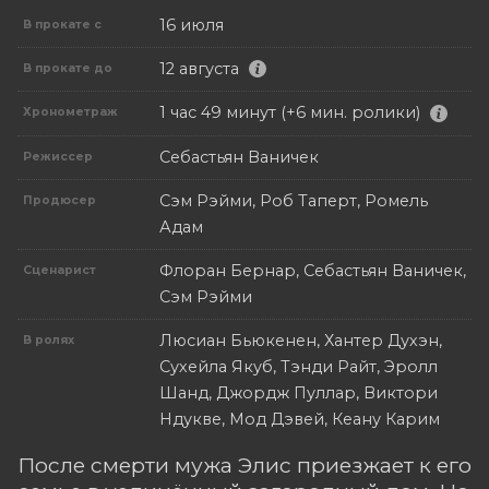
16 июля
В прокате с
12 августа
В прокате до
1 час 49 минут (+6 мин. ролики)
Хронометраж
Себастьян Ваничек
Режиссер
Сэм Рэйми, Роб Таперт, Ромель
Продюсер
Адам
Флоран Бернар, Себастьян Ваничек,
Сценарист
Сэм Рэйми
Люсиан Бьюкенен, Хантер Духэн,
В ролях
Сухейла Якуб, Тэнди Райт, Эролл
Шанд, Джордж Пуллар, Виктори
Ндукве, Мод Дэвей, Кеану Карим
После смерти мужа Элис приезжает к его