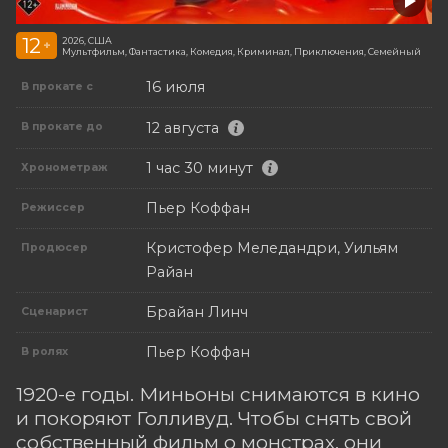
12
2026, США
+
Мультфильм, Фантастика, Комедия, Криминал, Приключения, Семейный
16 июля
В прокате с
12 августа
В прокате до
1 час 30 минут
Хронометраж
Пьер Коффан
Режиссер
Кристофер Меледандри, Уильям
Продюсер
Райан
Брайан Линч
Сценарист
Пьер Коффан
В ролях
1920-е годы. Миньоны снимаются в кино
и покоряют Голливуд. Чтобы снять свой
собственный фильм о монстрах, они