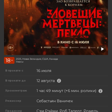
18
2026, Новая Зеландия, США, Канада
+
Ужасы
16 июля
В прокате с
12 августа
В прокате до
1 час 49 минут (+6 мин. ролики)
Хронометраж
Себастьян Ваничек
Режиссер
Сэм Рэйми, Роб Таперт, Ромель
Продюсер