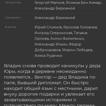
Георгий Малков, Ясмина Бен Аммар,
Продюсер
Александр Бережной
Александр Бережной
Сценарист
Юрий Стоянов, Ярослав Головнёв,
В ролях
Ингрид Олеринская, Татьяна
Орлова, Антон Филипенко,
Александр Ильин, Фёдор
Добронравов, Мирон Лебедев,
Алиса Руденко
Владик снова проводит каникулы у деда
Юры, когда в деревне неожиданно
появляется… Виктор — дед Владика по
папе, бывший дипломат. Он быстро
находит общий язык с местными, дарит
внуку дорогие подарки и увлекает его
захватывающими историями о
путешествиях по миру. Между дедами