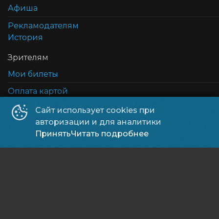
Афиша
Рекламодателям
История
Зрителям
Мои билеты
Оплата картой
Возврат билетов
Сайт использует cookies при
Cертификаты
авторизации и для аналитики
5D кинотеатр
Принять
Читать подробнее
Правила и соглашения и политика в отношении 
Подписывайся