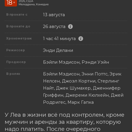
18
2026, США
+
Мелодрама, Комедия
13 августа
В прокате с
26 августа
В прокате до
1 час 41 минута
Хронометраж
Энди Делани
Режиссер
Бэйли Мэдисон, Рэнди Уэйн
Продюсер
Бэйли Мэдисон, Энни Поттс, Эрик
В ролях
Нелсен, Джоэл Кортни, Стерлинг
Найт, Джек Шумахер, Дженнифер
Гриффин, Джереми Кюлхейн, Джей
Родригес, Марк Гапка
У Леа в жизни всё под контролем, кроме
мужчин и аренды за квартиру, которую
надо платить. После очередного