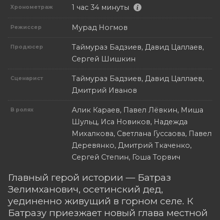
1 час 34 минуты
Хронометраж
Мурад Ногмов
Режиссер
Таймураз Бадзиев, Давид Цаллаев,
Продюсер
Сергей Шишкин
Таймураз Бадзиев, Давид Цаллаев,
Сценарист
Дмитрий Иванов
Алик Караев, Павел Лёвкин, Миша
В ролях
Шульц, Иса Новиков, Надежда
Михалкова, Светлана Гуссаова, Павел
Деревянко, Дмитрий Ткаченко,
Сергей Степин, Гоша Торвич
Главный герой истории — Батраз
Зелимханович, осетинский дед,
уединенно живущий в горном селе. К
Батразу приезжает новый глава местной