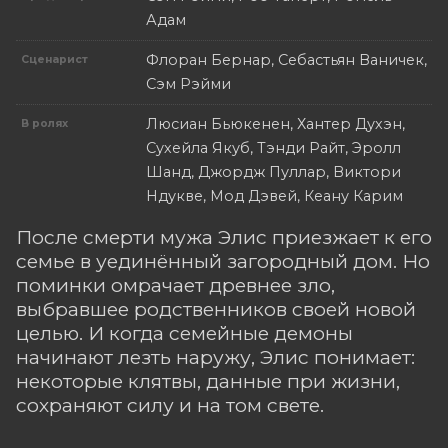
Адам
Флоран Бернар, Себастьян Ваничек,
Сценарист
Сэм Рэйми
Люсиан Бьюкенен, Хантер Духэн,
В ролях
Сухейла Якуб, Тэнди Райт, Эролл
Шанд, Джордж Пуллар, Виктори
Ндукве, Мод Дэвей, Кеану Карим
После смерти мужа Элис приезжает к его
семье в уединённый загородный дом. Но
поминки омрачает древнее зло,
выбравшее родственников своей новой
целью. И когда семейные демоны
начинают лезть наружу, Элис понимает:
некоторые клятвы, данные при жизни,
сохраняют силу и на том свете.