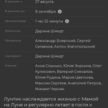
27 августа
В прокате с
9 сентября
В прокате до
1 час 22 минуты
Хронометраж
Дарина Шмидт
Режиссер
Александр Боярский, Сергей
Продюсер
Сельянов, Антон Златопольский
Дарина Шмидт
Сценарист
Анна Слынько, Юлия Зоркина, Олег
В ролях
Куликович, Валерий Смекалов,
Юлия Рудина, Мария Цветкова,
Максим Сергеев, Анатолий Петров,
Михаил Черняк
Лунтик наслаждается жизнью с Мамой
на Луне и регулярно летает в гости к