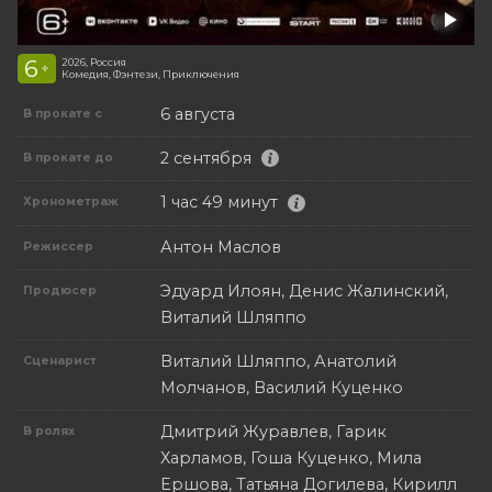
6
2026, Россия
+
Комедия, Фэнтези, Приключения
6 августа
В прокате с
2 сентября
В прокате до
1 час 49 минут
Хронометраж
Антон Маслов
Режиссер
Эдуард Илоян, Денис Жалинский,
Продюсер
Виталий Шляппо
Виталий Шляппо, Анатолий
Сценарист
Молчанов, Василий Куценко
Дмитрий Журавлев, Гарик
В ролях
Харламов, Гоша Куценко, Мила
Ершова, Татьяна Догилева, Кирилл