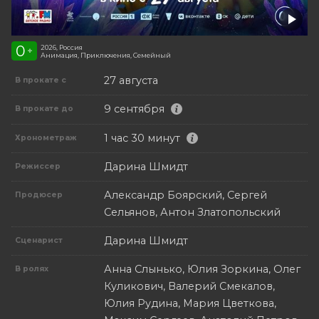
0
2026, Россия
+
Анимация, Приключения, Семейный
27 августа
В прокате с
9 сентября
В прокате до
1 час 30 минут
Хронометраж
Дарина Шмидт
Режиссер
Александр Боярский, Сергей
Продюсер
Сельянов, Антон Златопольский
Дарина Шмидт
Сценарист
Анна Слынько, Юлия Зоркина, Олег
В ролях
Куликович, Валерий Смекалов,
Юлия Рудина, Мария Цветкова,