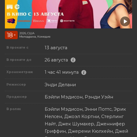
18
2026, США
+
Мелодрама, Комедия
13 августа
В прокате с
26 августа
В прокате до
1 час 41 минута
Хронометраж
Энди Делани
Режиссер
Бэйли Мэдисон, Рэнди Уэйн
Продюсер
Бэйли Мэдисон, Энни Поттс, Эрик
В ролях
Нелсен, Джоэл Кортни, Стерлинг
Найт, Джек Шумахер, Дженнифер
Гриффин, Джереми Кюлхейн, Джей