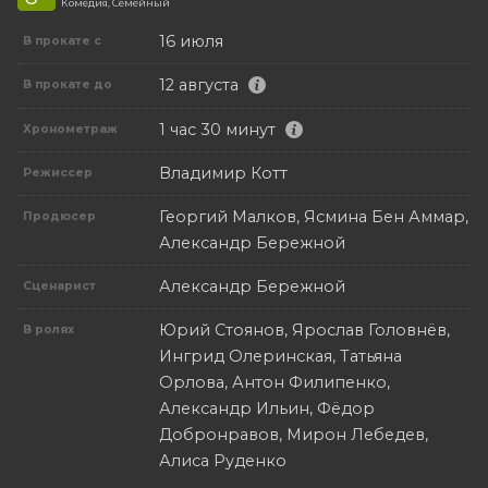
Комедия, Семейный
16 июля
В прокате с
12 августа
В прокате до
1 час 30 минут
Хронометраж
Владимир Котт
Режиссер
Георгий Малков, Ясмина Бен Аммар,
Продюсер
Александр Бережной
Александр Бережной
Сценарист
Юрий Стоянов, Ярослав Головнёв,
В ролях
Ингрид Олеринская, Татьяна
Орлова, Антон Филипенко,
Александр Ильин, Фёдор
Добронравов, Мирон Лебедев,
Алиса Руденко