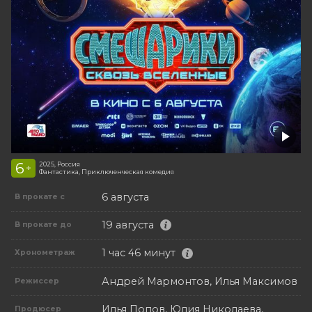
6
2025, Россия
+
Фантастика, Приключенческая комедия
6 августа
В прокате с
19 августа
В прокате до
1 час 46 минут
Хронометраж
Андрей Мармонтов, Илья Максимов
Режиссер
Илья Попов, Юлия Николаева,
Продюсер