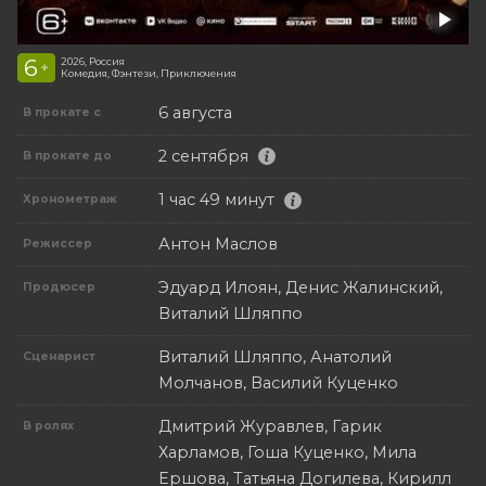
6
2026, Россия
+
Комедия, Фэнтези, Приключения
6 августа
В прокате с
2 сентября
В прокате до
1 час 49 минут
Хронометраж
Антон Маслов
Режиссер
Эдуард Илоян, Денис Жалинский,
Продюсер
Виталий Шляппо
Виталий Шляппо, Анатолий
Сценарист
Молчанов, Василий Куценко
Дмитрий Журавлев, Гарик
В ролях
Харламов, Гоша Куценко, Мила
Ершова, Татьяна Догилева, Кирилл