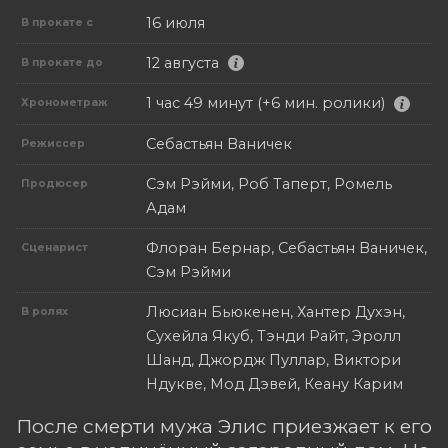
16 июля
В прокате с
12 августа
В прокате до
1 час 49 минут (+6 мин. ролики)
Хронометраж
Себастьян Ваничек
Режиссер
Сэм Рэйми, Роб Таперт, Ромель
Продюсер
Адам
Флоран Бернар, Себастьян Ваничек,
Сценарист
Сэм Рэйми
Люсиан Бьюкенен, Хантер Духэн,
В ролях
Сухейла Якуб, Тэнди Райт, Эролл
Шанд, Джордж Пуллар, Виктори
Ндукве, Мод Дэвей, Кеану Карим
После смерти мужа Элис приезжает к его