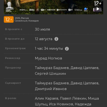
12
2026, Россия
+
Семейный, Комедия
30 июля
В прокате с
12 августа
В прокате до
1 час 34 минуты
Хронометраж
Мурад Ногмов
Режиссер
Таймураз Бадзиев, Давид Цаллаев,
Продюсер
Сергей Шишкин
Таймураз Бадзиев, Давид Цаллаев,
Сценарист
Дмитрий Иванов
Алик Караев, Павел Лёвкин, Миша
В ролях
Шульц, Иса Новиков, Надежда