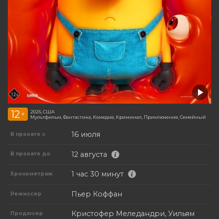
12
2026, США
+
Мультфильм, Фантастика, Комедия, Криминал, Приключения, Семейный
16 июля
В прокате с
12 августа
В прокате до
1 час 30 минут
Хронометраж
Пьер Коффан
Режиссер
Кристофер Меледандри, Уильям
Продюсер